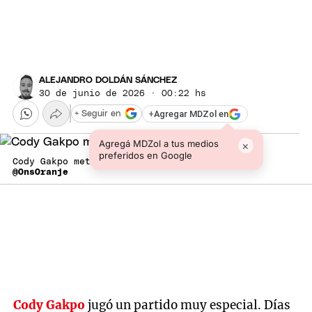
ALEJANDRO DOLDÁN SÁNCHEZ
30 de junio de 2026 · 00:22 hs
+
Agregar MDZol en
+ Seguir en
Agregá MDZol a tus medios
×
preferidos en Google
Cody Gakpo metió un gol más que especial.
@OnsOranje
Cody Gakpo
jugó un partido muy especial. Días