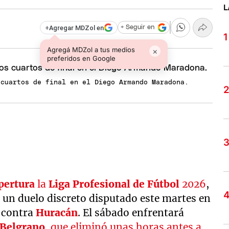
L
+
Agregar MDZol en
+ Seguir en
Agregá MDZol a tus medios
×
preferidos en Google
 cuartos de final en el Diego Armando Maradona.
pertura
la
Liga Profesional de Fútbol
2026
,
 un duelo discreto disputado este martes en
 contra
Huracán
. El sábado enfrentará
Belgrano
, que eliminó unas horas antes a