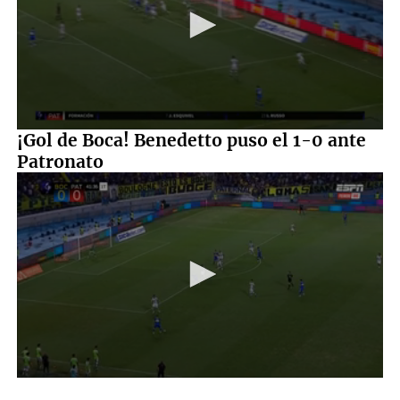
0
¡Gol de Boca! Benedetto puso el 1-0 ante
seconds
Patronato
of
1
minute,
1
second
0
seconds