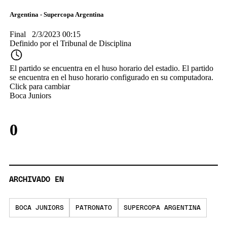
of
1
minute,
23
seconds
ARCHIVADO EN
BOCA JUNIORS
PATRONATO
SUPERCOPA ARGENTINA