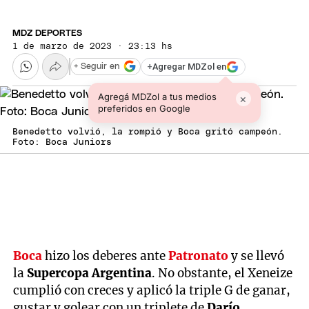
MDZ DEPORTES
1 de marzo de 2023 · 23:13 hs
+
Agregar MDZol en
+ Seguir en
Agregá MDZol a tus medios
×
preferidos en Google
Benedetto volvió, la rompió y Boca gritó campeón.
Foto: Boca Juniors
Boca
hizo los deberes ante
Patronato
y se llevó
la
Supercopa Argentina
. No obstante, el Xeneize
cumplió con creces y aplicó la triple G de ganar,
gustar y golear con un triplete de
Darío