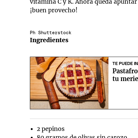
vitamina C y K. Ahora queda apuntar e
¡buen provecho!
Ph Shutterstock
Ingredientes
TE PUEDE I
Pastafro
tu meri
2 pepinos
80 gramos de olivas sin carozo