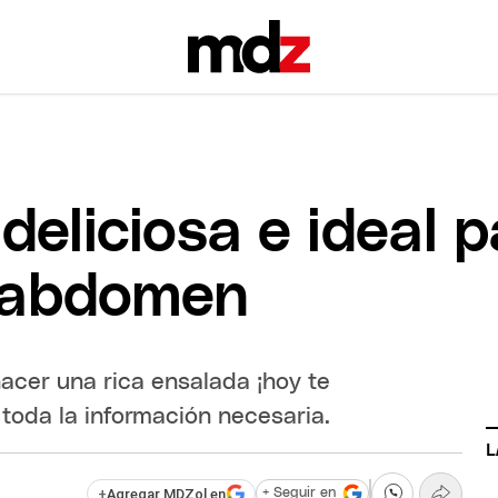
eliciosa e ideal p
l abdomen
hacer una rica ensalada ¡hoy te
toda la información necesaria.
L
+
Agregar MDZol en
+ Seguir en