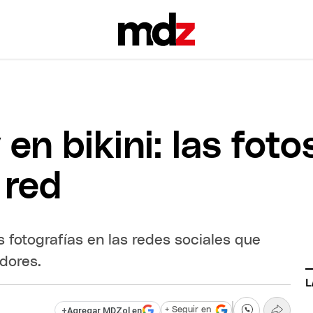
 en bikini: las fot
 red
fotografías en las redes sociales que
dores.
L
+
Agregar MDZol en
+ Seguir en