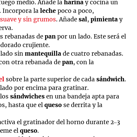
fuego medio. Añade la
harina
y cocina un
 Incorpora la
leche
poco a poco,
a
suave y sin grumos
. Añade
sal
,
pimienta
y
erva.
as rebanadas de
pan
por un lado. Este será el
 dorado crujiente.
 lado sin
mantequilla
de cuatro rebanadas.
 con otra rebanada de
pan
, con la
el
sobre la parte superior de cada
sándwich
.
llado por encima para gratinar.
 los
sándwiches
en una bandeja apta para
s, hasta que el
queso
se derrita y la
activa el gratinador del horno durante 2–3
ueme el
queso
.