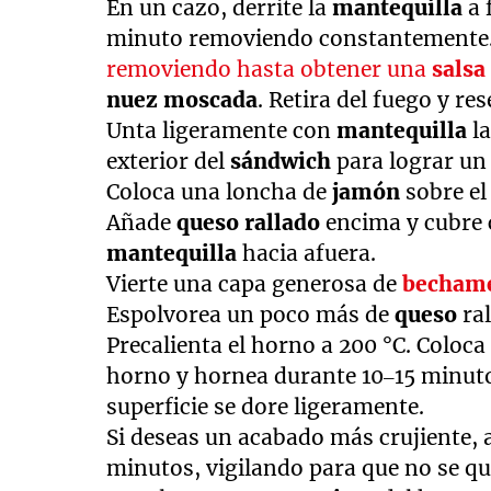
En un cazo, derrite la
mantequilla
a 
minuto removiendo constantemente.
removiendo hasta obtener una
sals
nuez moscada
. Retira del fuego y res
Unta ligeramente con
mantequilla
l
exterior del
sándwich
para lograr un
Coloca una loncha de
jamón
sobre el
Añade
queso rallado
encima y cubre
mantequilla
hacia afuera.
Vierte una capa generosa de
becham
Espolvorea un poco más de
queso
ra
Precalienta el horno a 200 °C. Coloca
horno y hornea durante 10–15 minuto
superficie se dore ligeramente.
Si deseas un acabado más crujiente, 
minutos, vigilando para que no se q