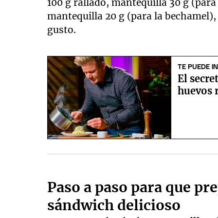
100 g rallado, mantequilla 30 g (para
mantequilla 20 g (para la bechamel),
gusto.
TE PUEDE I
El secr
huevos 
Paso a paso para que pr
sándwich delicioso