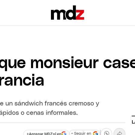
que monsieur cas
rancia
ce un sándwich francés cremoso y
rápidos o cenas informales.
L
+
Agregar MDZol en
+ Seguir en