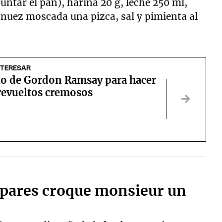
 untar el pan), harina 20 g, leche 250 ml,
 nuez moscada una pizca, sal y pimienta al
NTERESAR
eto de Gordon Ramsay para hacer
revueltos cremosos
epares croque monsieur un