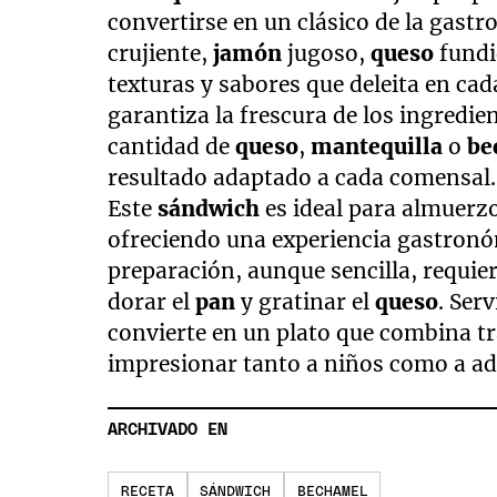
convertirse en un clásico de la gas
crujiente,
jamón
jugoso,
queso
fund
texturas y sabores que deleita en ca
garantiza la frescura de los ingredie
cantidad de
queso
,
mantequilla
o
be
resultado adaptado a cada comensal.
Este
sándwich
es ideal para almuerz
ofreciendo una experiencia gastronó
preparación, aunque sencilla, requier
dorar el
pan
y gratinar el
queso
. Serv
convierte en un plato que combina tr
impresionar tanto a niños como a adu
ARCHIVADO EN
RECETA
SÁNDWICH
BECHAMEL