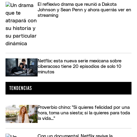
El reflexivo drama que reunió a Dakota
Johnson y Sean Penn y ahora querrás ver en
streaming
Netflix: esta nueva serie mexicana sobre
ciberacoso tiene 20 episodios de solo 10
minutos
Proverbio chino: "Si quieres felicidad por una
hora, toma una siesta; si la quieres para toda
la vida..."
Con un documental, Netflix revive la