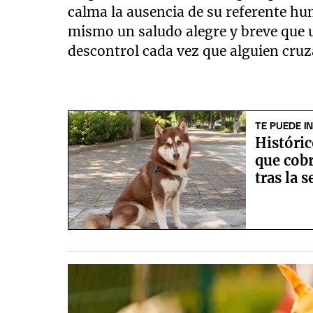
calma la ausencia de su referente hum
mismo un saludo alegre y breve que u
descontrol cada vez que alguien cruza
TE PUEDE I
Históric
que cob
tras la 