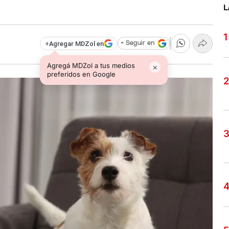
L
+
Agregar MDZol en
+ Seguir en
Agregá MDZol a tus medios
×
preferidos en Google