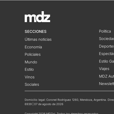
Política
SECCIONES
Socieda
Últimas noticias
Deporte
Economía
Espectác
Policiales
Estilo G
Mundo
Viajes
Estilo
MDZ Au
Vinos
Newslet
Sociales
Domicilio legal: Coronel Rodríguez 1260, Mendoza, Argentina. Direct
6939 | 07 de agosto de 2026
Copyright 2026 MDZol. Todos los derechos reservados.