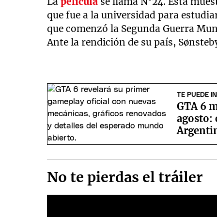
La
película
se llama N°24. Esta muest
que fue a la universidad para estudia
que comenzó la Segunda Guerra Mundi
Ante la rendición de su país, Sønsteby
TE PUEDE I
GTA 6 m
agosto:
Argenti
No te pierdas el tráiler