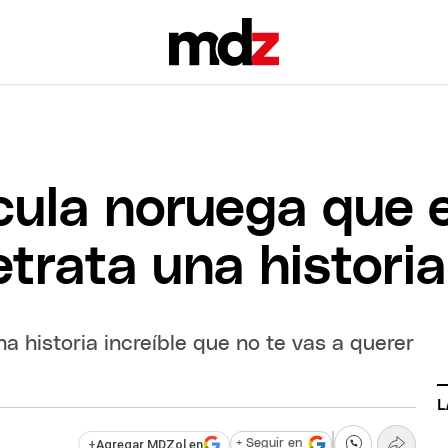
lícula noruega que 
etrata una historia
a historia increíble que no te vas a querer
L
+
Agregar MDZol en
+ Seguir en