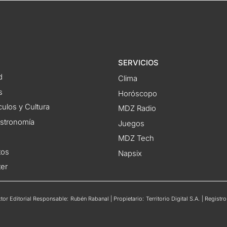
SERVICIOS
d
Clima
s
Horóscopo
ulos y Cultura
MDZ Radio
astronomía
Juegos
MDZ Tech
tos
Napsix
ter
or Editorial Responsable: Rubén Rabanal | Propietario: Territorio Digital S.A. | Regis