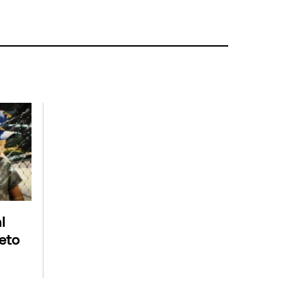
l
eto