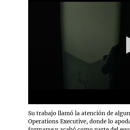
Su trabajo llamó la atención de algun
Operations Executive, donde lo apod
formarse y acabó como parte del equ