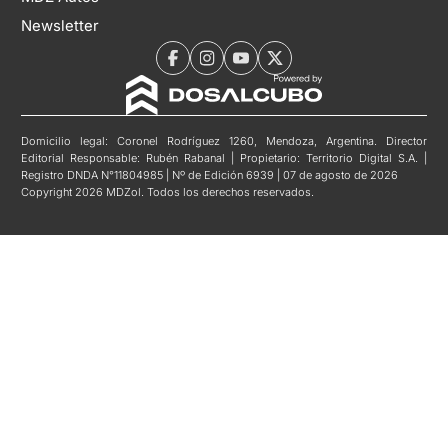
Newsletter
Domicilio legal: Coronel Rodríguez 1260, Mendoza, Argentina. Director
Editorial Responsable: Rubén Rabanal | Propietario: Territorio Digital S.A. |
Registro DNDA N°11804985 | Nº de Edición 6939 | 07 de agosto de 2026
Copyright 2026 MDZol. Todos los derechos reservados.