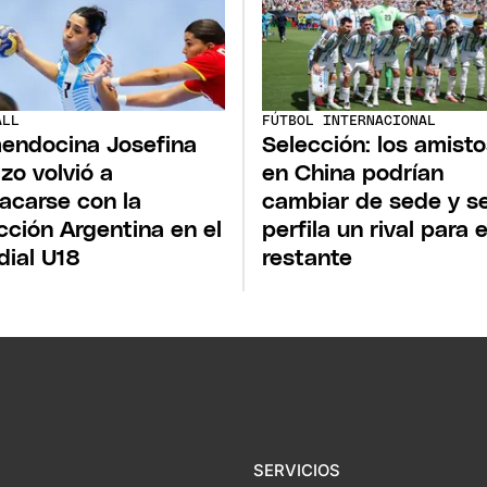
ALL
FÚTBOL INTERNACIONAL
endocina Josefina
Selección: los amist
izo volvió a
en China podrían
acarse con la
cambiar de sede y s
cción Argentina en el
perfila un rival para e
ial U18
restante
SERVICIOS