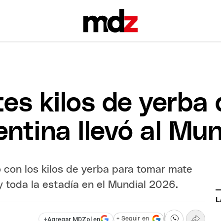
es kilos de yerba 
entina llevó al Mu
 con los kilos de yerba para tomar mate
 y toda la estadía en el Mundial 2026.
L
+
Agregar MDZol en
+ Seguir en