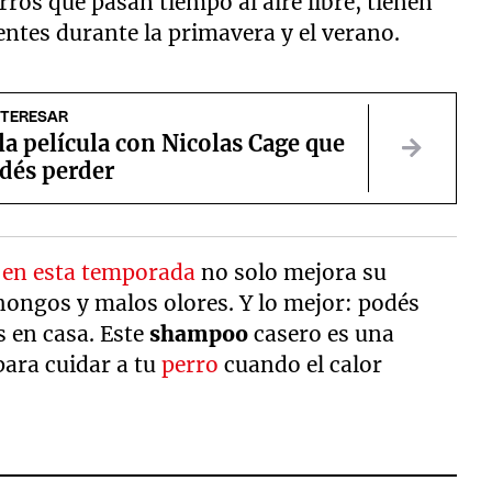
ros que pasan tiempo al aire libre, tienen
entes durante la primavera y el verano.
NTERESAR
 la película con Nicolas Cage que
odés perder
s en esta temporada
no solo mejora su
hongos y malos olores. Y lo mejor: podés
s en casa. Este
shampoo
casero es una
para cuidar a tu
perro
cuando el calor