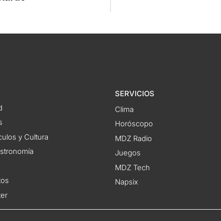
SERVICIOS
d
Clima
s
Horóscopo
ulos y Cultura
MDZ Radio
astronomía
Juegos
MDZ Tech
tos
Napsix
ter