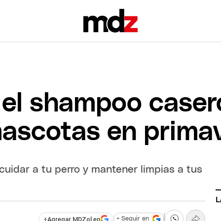
: el shampoo caser
mascotas en prima
uidar a tu perro y mantener limpias a tus
L
+
Agregar MDZol en
+ Seguir en