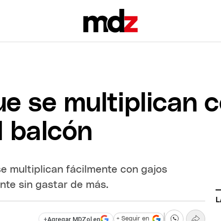
e se multiplican c
l balcón
se multiplican fácilmente con gajos
nte sin gastar de más.
L
+
Agregar MDZol en
+ Seguir en