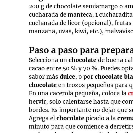
200 g de chocolate semiamargo o ama
cucharada de manteca, 1 cucharadita d
cucharada de licor (opcional), frutas 
manzana, uvas, kiwi, etc.), malvavisc
Paso a paso para prepar
Selecciona un
chocolate
de buena ca
cacao entre 50 % y 70 %. Puedes opt
sabor más
dulce
, o por
chocolate bl
chocolate
en trozos pequeños para qu
En una cacerola pequeña, coloca la
c
hervir, solo calentarse hasta que co
bordes. Es importante no dejar que se
Agrega el
chocolate
picado a la
cre
minuto para que comience a derretir