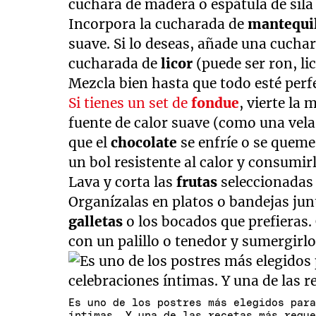
cuchara de madera o espátula de sila 
Incorpora la cucharada de
mantequi
suave. Si lo deseas, añade una cucha
cucharada de
licor
(puede ser ron, li
Mezcla bien hasta que todo esté per
Si tienes un set de
fondue
, vierte la
fuente de calor suave (como una vela
que el
chocolate
se enfríe o se queme
un bol resistente al calor y consumir
Lava y corta las
frutas
seleccionadas
Organízalas en platos o bandejas ju
galletas
o los bocados que prefieras
con un palillo o tenedor y sumergirlo
Es uno de los postres más elegidos par
íntimas. Y una de las recetas más requ