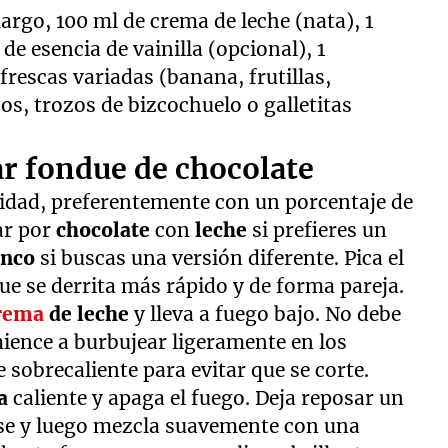
rgo, 100 ml de crema de leche (nata), 1
e esencia de vainilla (opcional), 1
frescas variadas (banana, frutillas,
os, trozos de bizcochuelo o galletitas
ar fondue de chocolate
lidad, preferentemente con un porcentaje de
ar por
chocolate
con
leche
si prefieres un
anco
si buscas una versión diferente. Pica el
e se derrita más rápido y de forma pareja.
rema
de leche
y lleva a fuego bajo. No debe
mience a burbujear ligeramente en los
 sobrecaliente para evitar que se corte.
ma
caliente y apaga el fuego. Deja reposar un
se y luego mezcla suavemente con una