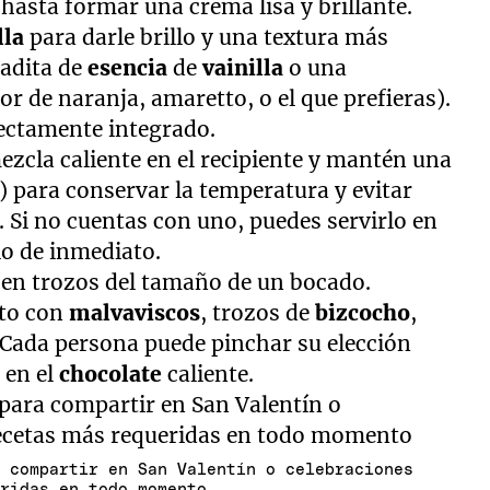
hasta formar una crema lisa y brillante.
lla
para darle brillo y una textura más
radita de
esencia
de
vainilla
o una
cor de naranja, amaretto, o el que prefieras).
fectamente integrado.
 mezcla caliente en el recipiente y mantén una
) para conservar la temperatura y evitar
. Si no cuentas con uno, puedes servirlo en
lo de inmediato.
 en trozos del tamaño de un bocado.
nto con
malvaviscos
, trozos de
bizcocho
,
. Cada persona puede pinchar su elección
 en el
chocolate
caliente.
a compartir en San Valentín o celebraciones
eridas en todo momento