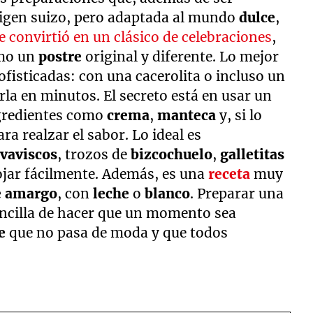
origen suizo, pero adaptada al mundo
dulce
,
e convirtió en un clásico de celebraciones
,
omo un
postre
original y diferente. Lo mejor
ofisticadas: con una cacerolita o incluso un
arla en minutos. El secreto está en usar un
gredientes como
crema
,
manteca
y, si lo
ara realzar el sabor. Lo ideal es
vaviscos
, trozos de
bizcochuelo
,
galletitas
ojar fácilmente. Además, es una
receta
muy
e amargo
, con
leche
o
blanco
. Preparar una
ncilla de hacer que un momento sea
re
que no pasa de moda y que todos