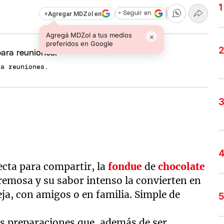
+
Agregar MDZol en
+ Seguir en
Agregá MDZol a tus medios
×
preferidos en Google
ra reuniones.
fecta para compartir, la
fondue
de
chocolate
cremosa y su sabor intenso la convierten en
eja, con amigos o en familia. Simple de
s preparaciones que, además de ser