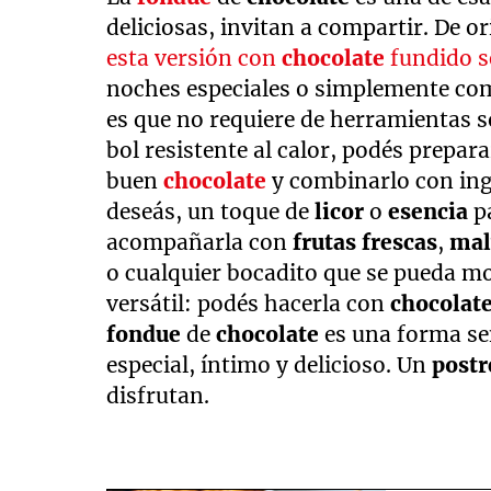
deliciosas, invitan a compartir. De 
esta versión con
chocolate
fundido s
noches especiales o simplemente c
es que no requiere de herramientas s
bol resistente al calor, podés prepar
buen
chocolate
y combinarlo con in
deseás, un toque de
licor
o
esencia
p
acompañarla con
frutas frescas
,
mal
o cualquier bocadito que se pueda m
versátil: podés hacerla con
chocolat
fondue
de
chocolate
es una forma se
especial, íntimo y delicioso. Un
post
disfrutan.