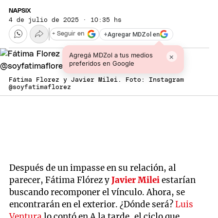
NAPSIX
4 de julio de 2025 · 10:35 hs
+
Agregar MDZol en
+ Seguir en
Agregá MDZol a tus medios
×
preferidos en Google
Fátima Florez y Javier Milei. Foto: Instagram
@soyfatimaflorez
Después de un impasse en su relación, al
parecer, Fátima Flórez y
Javier Milei
estarían
buscando recomponer el vínculo. Ahora, se
encontrarán en el exterior. ¿Dónde será?
Luis
Ventura
lo contó en A la tarde, el ciclo que