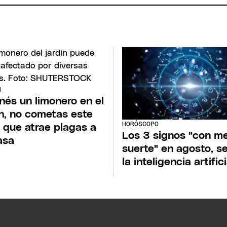
N
enés un limonero en el
ín, no cometas este
HORÓSCOPO
r que atrae plagas a
Los 3 signos "con m
asa
suerte" en agosto, s
la inteligencia artifici