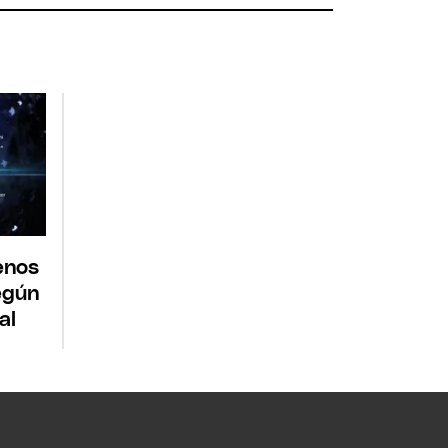
enos
egún
al