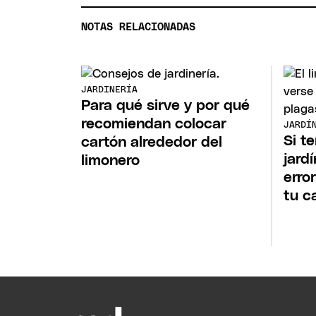
NOTAS RELACIONADAS
JARDINERÍA
Para qué sirve y por qué
recomiendan colocar
JARDÍ
Si t
cartón alrededor del
jard
limonero
erro
tu c