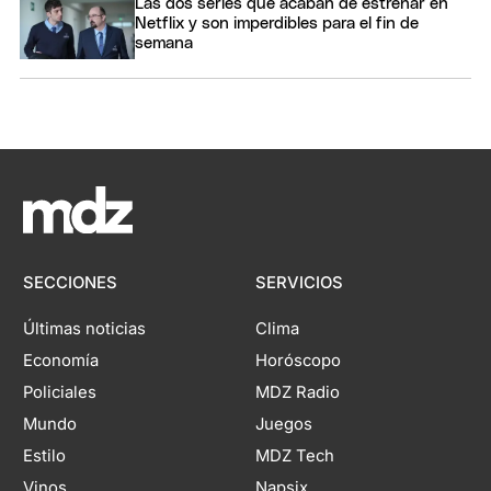
Las dos series que acaban de estrenar en
Netflix y son imperdibles para el fin de
semana
SECCIONES
SERVICIOS
Últimas noticias
Clima
Economía
Horóscopo
Policiales
MDZ Radio
Mundo
Juegos
Estilo
MDZ Tech
Vinos
Napsix