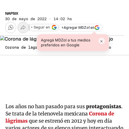
NAPSIX
30 de mayo de 2022 · 14:02 hs
+
Agregar MDZol en
+ Seguir en
Agregá MDZol a tus medios
×
preferidos en Google
Corona de lágrimas contó con un elenco de lujo
Los años no han pasado para sus
protagonistas
.
Se trata de la telenovela mexicana
Corona de
lágrimas
que se estrenó en 2012 y hoy en día
varios actores de su elenco siguen interactuando