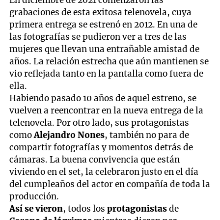
En diciembre de 2021 comenzaron las
minutes,
grabaciones de esta exitosa telenovela, cuya
50
seconds
primera entrega se estrenó en 2012. En una de
las fotografías se pudieron ver a tres de las
mujeres que llevan una entrañable amistad de
años. La relación estrecha que aún mantienen se
vio reflejada tanto en la pantalla como fuera de
ella.
Habiendo pasado 10 años de aquel estreno, se
vuelven a reencontrar en la nueva entrega de la
telenovela. Por otro lado, sus protagonistas
como
Alejandro Nones
, también no para de
compartir fotografías y momentos detrás de
cámaras. La buena convivencia que están
viviendo en el set, la celebraron justo en el día
del cumpleaños del actor en compañía de toda la
producción.
Así se vieron
, todos los
protagonistas
de