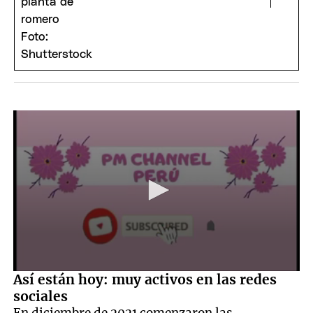
0
Así están hoy: muy activos en las redes
seconds
sociales
of
4