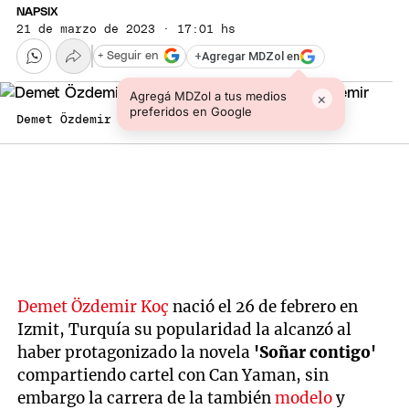
NAPSIX
21 de marzo de 2023 · 17:01 hs
+
Agregar MDZol en
+ Seguir en
Agregá MDZol a tus medios
×
preferidos en Google
Demet Özdemir Arrolladora Foto: @demetozdemir
Demet Özdemir Koç
nació el 26 de febrero en
Izmit, Turquía su popularidad la alcanzó al
haber protagonizado la novela
'Soñar contigo'
compartiendo cartel con Can Yaman, sin
embargo la carrera de la también
modelo
y