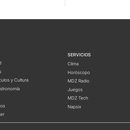
SERVICIOS
d
Clima
s
Horóscopo
ulos y Cultura
MDZ Radio
astronomía
Juegos
MDZ Tech
tos
Napsix
ter