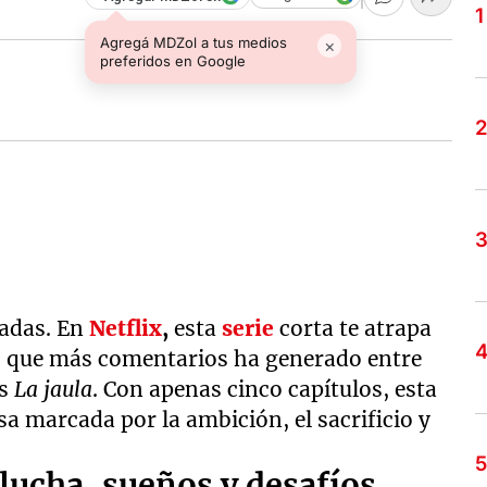
Agregá MDZol a tus medios
×
preferidos en Google
radas. En
Netflix
,
esta
serie
corta te atrapa
as que más comentarios ha generado entre
es
La jaula
. Con apenas cinco capítulos, esta
a marcada por la ambición, el sacrificio y
 lucha, sueños y desafíos