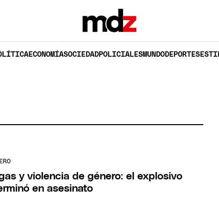
OLÍTICA
ECONOMÍA
SOCIEDAD
POLICIALES
MUNDO
DEPORTES
ESTI
S
ERO
as y violencia de género: el explosivo
rminó en asesinato