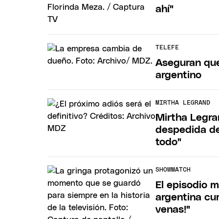
ahí"
TELEFE
Aseguran que
argentino
MIRTHA LEGRAND
Mirtha Legra
despedida de 
todo"
SHOWMATCH
El episodio m
argentina cum
venas!"