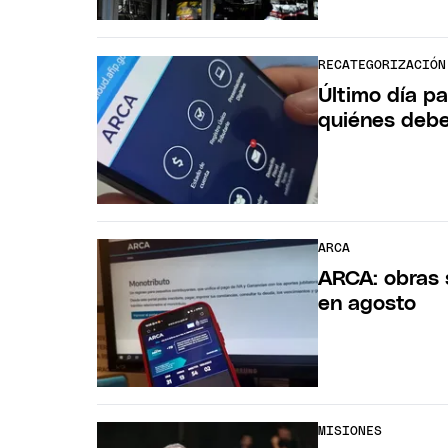
RECATEGORIZACIÓN
Último día pa
quiénes debe
ARCA
ARCA: obras 
en agosto
MISIONES