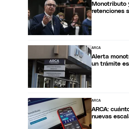
Monotributo y
retenciones 
ARCA
Alerta monotr
un trámite es
ARCA
ARCA: cuánto
nuevas escal