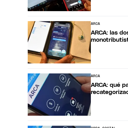
ARCA
ARCA: las do
monotributis
ARCA
ARCA: qué pa
recategoriza