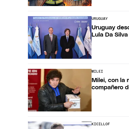
URUGUAY
Uruguay desc
Lula Da Silva
MILEI
Milei, con la
compañero d
KICILLOF