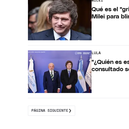
MILEI
Qué es el "gr
Milei para b
LULA
"¿Quién es es
consultado so
PÁGINA SIGUIENTE