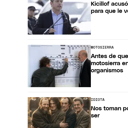
Kicillof acus
para que le v
MOTOSIERRA
Antes de que 
motosierra en
organismos
IDIOTA
Nos toman por
ser