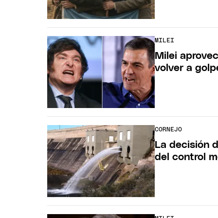
MILEI
Milei aprovec
volver a gol
CORNEJO
La decisión d
del control 