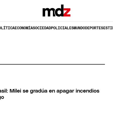
OLÍTICA
ECONOMÍA
SOCIEDAD
POLICIALES
MUNDO
DEPORTES
ESTI
asil: Milei se gradúa en apagar incendios
go