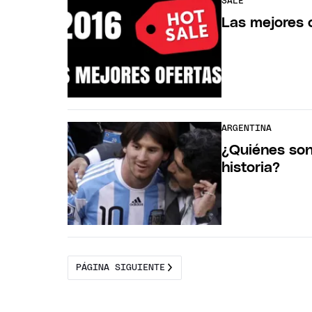
SALE
Las mejores o
ARGENTINA
¿Quiénes son
historia?
PÁGINA SIGUIENTE