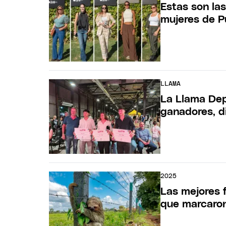
Estas son la
mujeres de P
LLAMA
La Llama Dep
ganadores, di
2025
Las mejores 
que marcaron