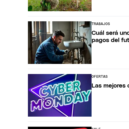
TRABAJOS
Cuál será un
pagos del fu
OFERTAS
Las mejores 