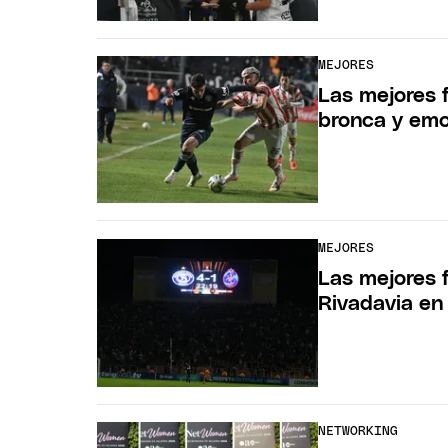
MEJORES
Las mejores f
bronca y em
MEJORES
Las mejores 
Rivadavia en
NETWORKING