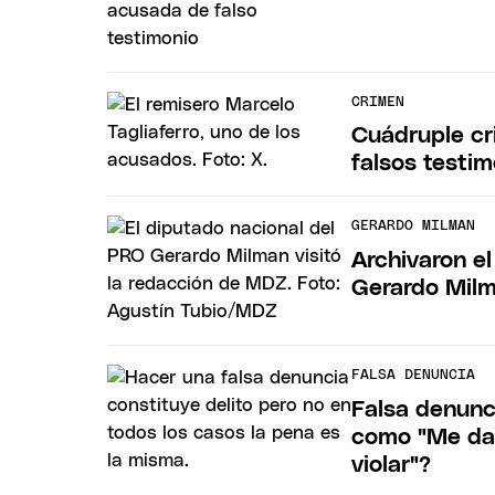
CRIMEN
Cuádruple cri
falsos testi
GERARDO MILMAN
Archivaron e
Gerardo Milm
FALSA DENUNCIA
Falsa denunc
como "Me das
violar"?