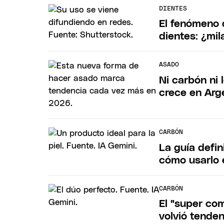
DIENTES
El fenómeno 
dientes: ¿mil
ASADO
Ni carbón ni
crece en Arg
CARBÓN
La guía defin
cómo usarlo e
CARBÓN
El "super com
volvió tende