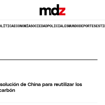
OLÍTICA
ECONOMÍA
SOCIEDAD
POLICIALES
MUNDO
DEPORTES
ESTI
solución de China para reutilizar los
 carbón