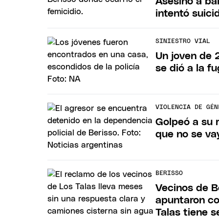
Asesinó a bal
intentó suici
SINIESTRO VIAL
Un joven de 2
se dió a la f
VIOLENCIA DE GÉN
Golpeó a su 
que no se va
BERISSO
Vecinos de Be
apuntaron con
Talas tiene s