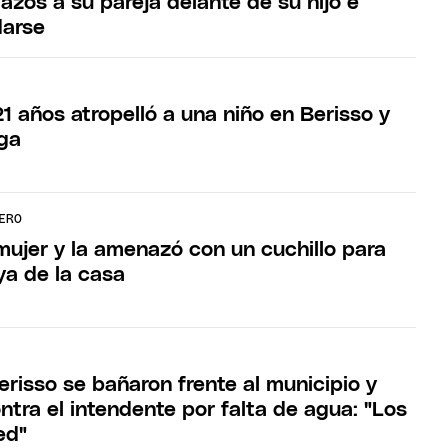
azos a su pareja delante de su hijo e
darse
1 años atropelló a una niño en Berisso y
uga
ERO
mujer y la amenazó con un cuchillo para
ya de la casa
risso se bañaron frente al municipio y
tra el intendente por falta de agua: "Los
ed"