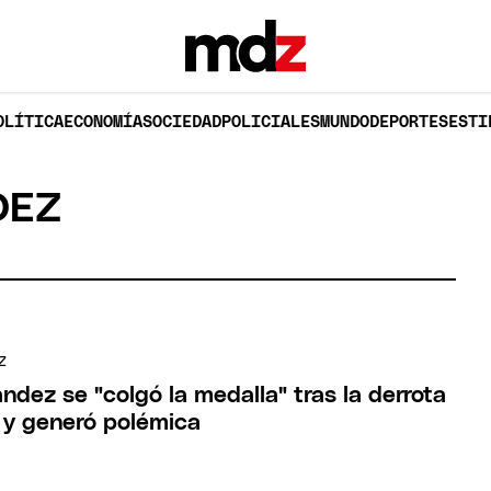
OLÍTICA
ECONOMÍA
SOCIEDAD
POLICIALES
MUNDO
DEPORTES
ESTI
DEZ
Z
ndez se "colgó la medalla" tras la derrota
 y generó polémica