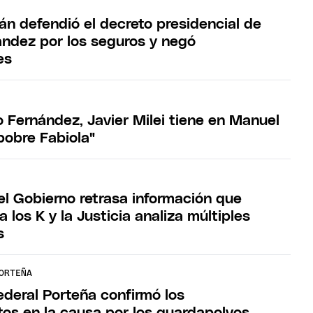
n defendió el decreto presidencial de
ández por los seguros y negó
es
 Fernández, Javier Milei tiene en Manuel
pobre Fabiola"
el Gobierno retrasa información que
los K y la Justicia analiza múltiples
s
ORTEÑA
deral Porteña confirmó los
os en la causa por los guardapolvos