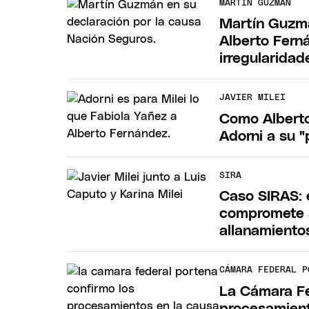
MARTIN GUZMAN
Martín Guzmá
Alberto Fern
irregularidad
JAVIER MILEI
Como Alberto
Adorni a su "
SIRA
Caso SIRAS: 
compromete a 
allanamiento
CÁMARA FEDERAL P
La Cámara Fe
procesamient