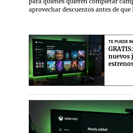
para quienes quieren completar camp
aprovechar descuentos antes de que 
TE PUEDE I
GRATIS:
nuevos 
estrenos