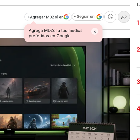
L
+
Agregar MDZol en
+ Seguir en
Agregá MDZol a tus medios
×
preferidos en Google