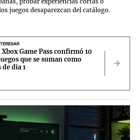
añas, probar experiencias cortas o
los juegos desaparezcan del catálogo.
NTERESAR
 Xbox Game Pass confirmó 10
juegos que se suman como
 de dia 1