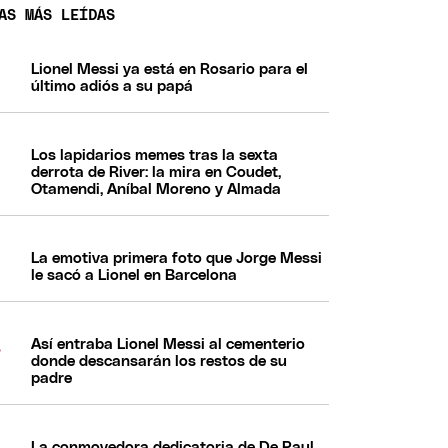
AS MÁS LEÍDAS
Lionel Messi ya está en Rosario para el
último adiós a su papá
Los lapidarios memes tras la sexta
derrota de River: la mira en Coudet,
Otamendi, Aníbal Moreno y Almada
La emotiva primera foto que Jorge Messi
le sacó a Lionel en Barcelona
Así entraba Lionel Messi al cementerio
donde descansarán los restos de su
padre
La conmovedora dedicatoria de De Paul