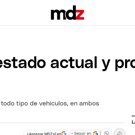
estado actual y p
a todo tipo de vehículos, en ambos
L
+
Agregar MDZol en
+ Seguir en