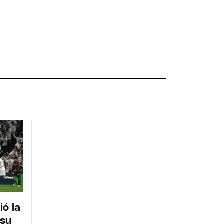
ió la
 su