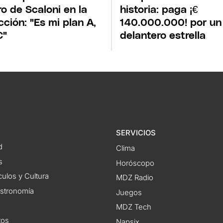
ro de Scaloni en la
historia: paga ¡€
cción: "Es mi plan A,
140.000.000! por un
C"
delantero estrella
SERVICIOS
d
Clima
s
Horóscopo
ulos y Cultura
MDZ Radio
astronomía
Juegos
MDZ Tech
tos
Napsix