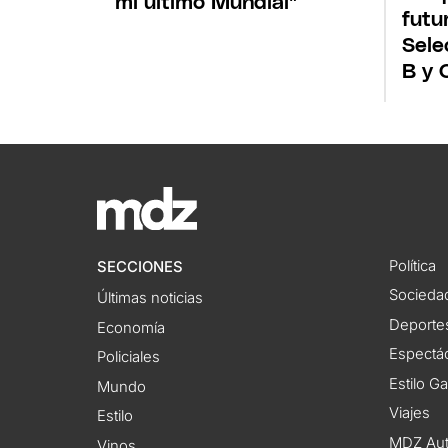
mi último Mundial"
futu
Sele
B y 
Política
SECCIONES
Socieda
Últimas noticias
Deporte
Economía
Espectác
Policiales
Estilo G
Mundo
Viajes
Estilo
MDZ Au
Vinos