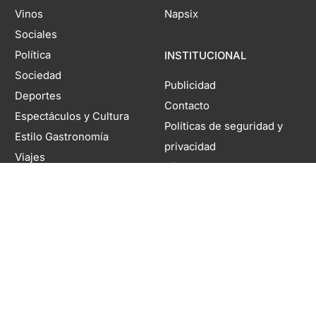
Vinos
Napsix
Sociales
Política
INSTITUCIONAL
Sociedad
Publicidad
Deportes
Contacto
Espectáculos y Cultura
Políticas de seguridad y
Estilo Gastronomía
privacidad
Viajes
Términos y condiciones
MDZ Autos
Newsletter
Domicilio legal: Coronel Rodríguez 1260, Mendoza, Argentina. Director
Editorial Responsable: Rubén Rabanal | Propietario: Territorio Digital S.A. |
Registro DNDA N°11804985 | Nº de Edición 6938 | 06 de agosto de 2026
Copyright 2026 MDZol. Todos los derechos reservados.