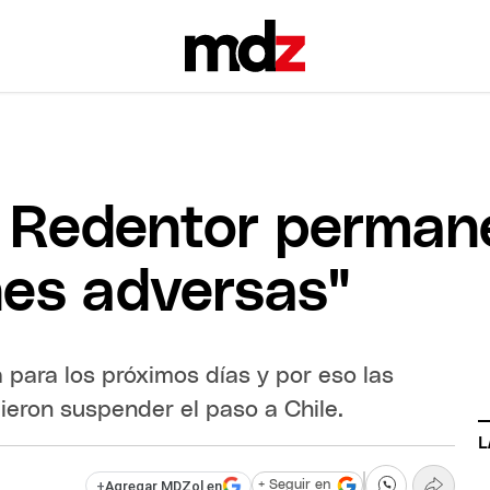
o Redentor perman
nes adversas"
para los próximos días y por eso las
eron suspender el paso a Chile.
L
+
Agregar MDZol en
+ Seguir en