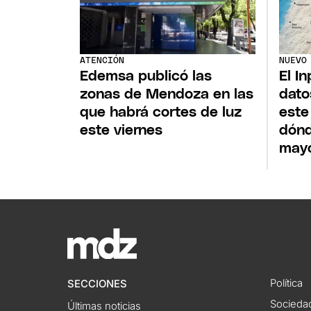
ATENCIÓN
NUEVO
Edemsa publicó las
El I
zonas de Mendoza en las
dato
que habrá cortes de luz
este
este viernes
dónd
mayo
Política
SECCIONES
Socieda
Últimas noticias