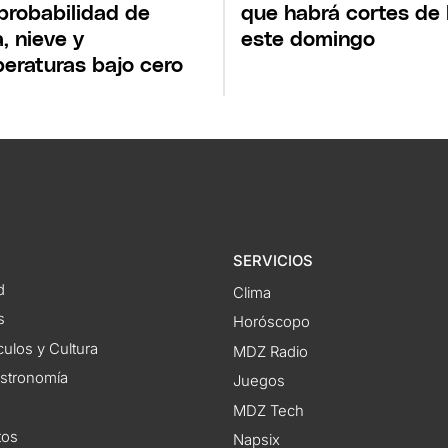
probabilidad de
que habrá cortes de 
a, nieve y
este domingo
eraturas bajo cero
SERVICIOS
d
Clima
s
Horóscopo
ulos y Cultura
MDZ Radio
astronomía
Juegos
MDZ Tech
tos
Napsix