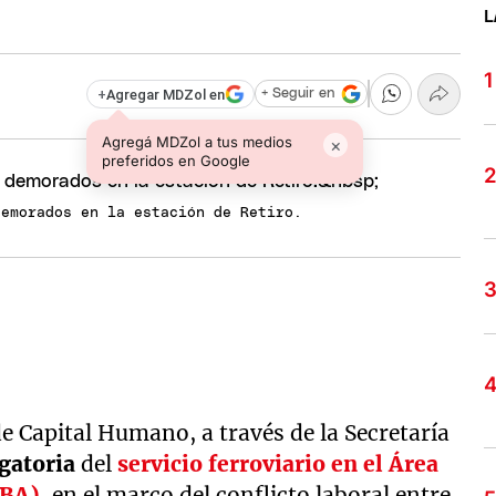
L
+
Agregar MDZol en
+ Seguir en
Agregá MDZol a tus medios
×
preferidos en Google
demorados en la estación de Retiro.
 de Capital Humano, a través de la Secretaría
igatoria
del
servicio ferroviario en el Área
MBA)
, en el marco del conflicto laboral entre