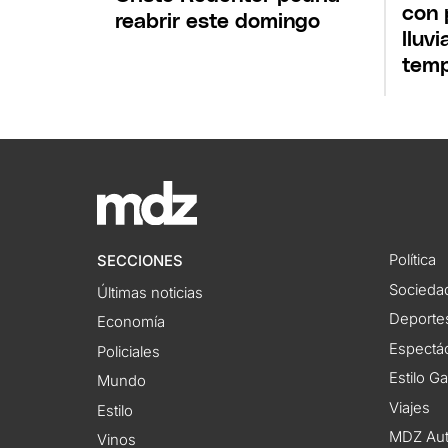
con 
reabrir este domingo
lluvi
temp
Política
SECCIONES
Socieda
Últimas noticias
Deporte
Economía
Espectác
Policiales
Estilo G
Mundo
Viajes
Estilo
MDZ Au
Vinos