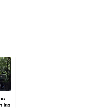
las
 las