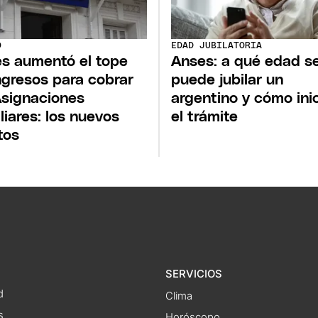
O
EDAD JUBILATORIA
s aumentó el tope
Anses: a qué edad s
ngresos para cobrar
puede jubilar un
Asignaciones
argentino y cómo inic
liares: los nuevos
el trámite
tos
SERVICIOS
d
Clima
s
Horóscopo