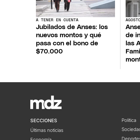
A TENER EN CUENTA
AGOST
Jubilados de Anses: los
Anse
nuevos montos y qué
de i
pasa con el bono de
las 
$70.000
Fami
mon
Política
SECCIONES
Socieda
Últimas noticias
Deporte
Economía