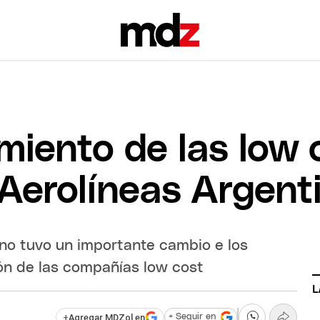
imiento de las low
Aerolíneas Argent
rno tuvo un importante cambio e los
ón de las compañías low cost
L
+
Agregar MDZol en
+ Seguir en