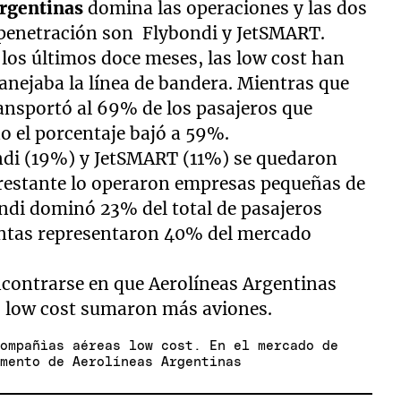
rgentinas
domina las operaciones y las dos
penetración son Flybondi y JetSMART.
los últimos doce meses, las low cost han
anejaba la línea de bandera. Mientras que
ansportó al 69% de los pasajeros que
do el porcentaje bajó a 59%.
ondi (19%) y JetSMART (11%) se quedaron
restante lo operaron empresas pequeñas de
ondi dominó 23% del total de pasajeros
untas representaron 40% del mercado
ncontrarse en que Aerolíneas Argentinas
as low cost sumaron más aviones.
compañìas aéreas low cost. En el mercado de
imento de Aerolíneas Argentinas