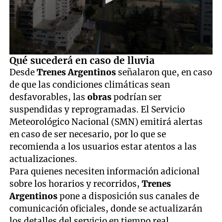
0
Qué sucederá en caso de lluvia
seconds
Desde
Trenes Argentinos
señalaron que, en caso
of
4
de que las condiciones climáticas sean
seconds
desfavorables, las
obras
podrían ser
suspendidas y reprogramadas. El Servicio
Meteorológico Nacional (SMN) emitirá alertas
en caso de ser necesario, por lo que se
recomienda a los usuarios estar atentos a las
actualizaciones.
Para quienes necesiten información adicional
sobre los horarios y recorridos,
Trenes
Argentinos
pone a disposición sus canales de
comunicación oficiales, donde se actualizarán
los detalles del servicio en tiempo real.