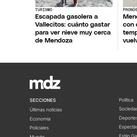
TURISMO
PRONÓ
Escapada gasolera a
Mend
Vallecitos: cuánto gastar
con 
para ver nieve muy cerca
temp
de Mendoza
vuel
Política
SECCIONES
Socieda
Últimas noticias
Deporte
Economía
Espectác
Policiales
Estilo G
Mundo