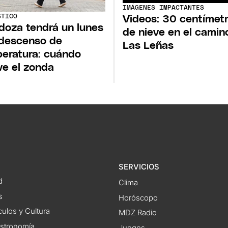
IMÁGENES IMPACTANTES
STICO
Videos: 30 centímet
oza tendrá un lunes
de nieve en el camin
descenso de
Las Leñas
eratura: cuándo
ve el zonda
SERVICIOS
d
Clima
s
Horóscopo
ulos y Cultura
MDZ Radio
astronomía
Juegos