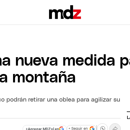
a nueva medida par
lta montaña
o podrán retirar una oblea para agilizar su
L
+
Agregar MDZol en
+ Seguir en