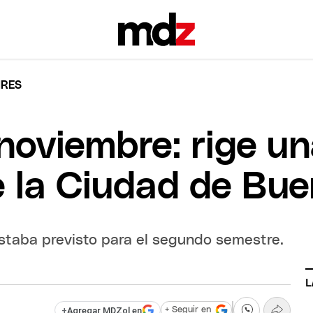
IRES
oviembre: rige un
e la Ciudad de Bu
estaba previsto para el segundo semestre.
L
+
Agregar MDZol en
+ Seguir en