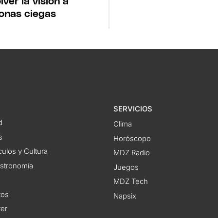
lver la visión a
onas ciegas
SERVICIOS
d
Clima
s
Horóscopo
ulos y Cultura
MDZ Radio
astronomía
Juegos
MDZ Tech
tos
Napsix
ter