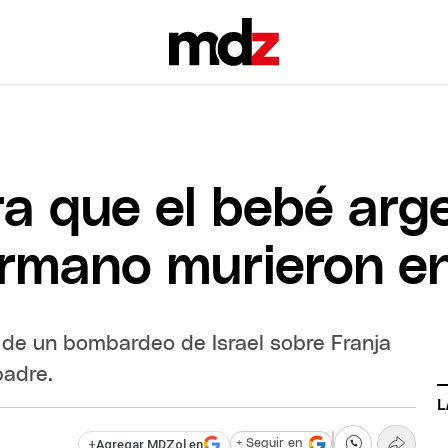
 que el bebé arge
rmano murieron e
o de un bombardeo de Israel sobre Franja
padre.
L
+
Agregar MDZol en
+ Seguir en