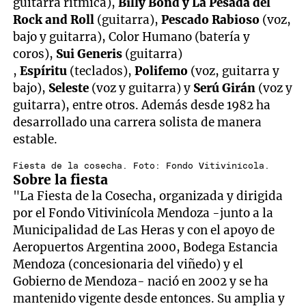
guitarra rítmica),
Billy Bond y La Pesada del
Rock and Roll
(guitarra),
Pescado Rabioso
(voz,
bajo y guitarra), Color Humano (batería y
coros),
Sui Generis
(guitarra)
,
Espíritu
(teclados),
Polifemo
(voz, guitarra y
bajo),
Seleste
(voz y guitarra) y
Serú Girán
(voz y
guitarra), entre otros. Además desde 1982 ha
desarrollado una carrera solista de manera
estable.
Fiesta de la cosecha. Foto: Fondo Vitivinícola.
Sobre la fiesta
"La Fiesta de la Cosecha, organizada y dirigida
por el Fondo Vitivinícola Mendoza -junto a la
Municipalidad de Las Heras y con el apoyo de
Aeropuertos Argentina 2000, Bodega Estancia
Mendoza (concesionaria del viñedo) y el
Gobierno de Mendoza- nació en 2002 y se ha
mantenido vigente desde entonces. Su amplia y