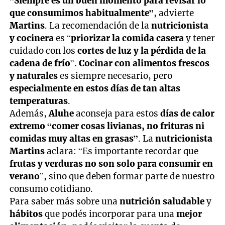
“Siempre es un buen momento para revisar lo
que consumimos habitualmente”
, advierte
Martins
. La recomendación de la
nutricionista
y cocinera
es “
priorizar la comida casera
y tener
cuidado con los
cortes de luz y la pérdida de la
cadena de frío
”.
Cocinar con alimentos frescos
y naturales
es siempre necesario, pero
especialmente en estos días de tan altas
temperaturas
.
Además,
Aluhe
aconseja para estos
días de calor
extremo “comer cosas livianas, no frituras ni
comidas muy altas en grasas”
. La
nutricionista
Martins
aclara: “Es importante recordar que
frutas y verduras no son solo para consumir en
verano
”, sino que deben formar parte de nuestro
consumo cotidiano.
Para saber más sobre una
nutrición saludable
y
hábitos
que podés incorporar para una
mejor