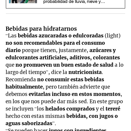
probabilidad de lluvia, nieve y
temperaturas bajo cero
Bebidas para hidratarnos
“Las
bebidas azucaradas o edulcoradas
(light)
no son recomendables para el consumo
diario
porque tienen, justamente,
azúcares y
edulcorantes artificiales, aditivos, colorantes
que
no promueven un buen estado de salud
a lo
largo del tiempo”, dice la
nutricionista
.
Recomienda
no consumir estas bebidas
habitualmente
, pero también advierte que
debemos
evitarlas incluso en estos momentos
,
en los que nos puede dar más sed. En este grupo
se incluyen “los
helados comprados
y el
tereré
hecho con estas mismas
bebidas, con jugos o
aguas saborizadas
”.
“Se pueden hacer
jugos con ingredientes