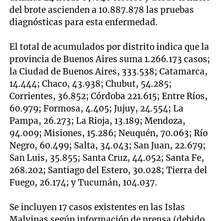
del brote ascienden a 10.887.878 las pruebas
diagnósticas para esta enfermedad.
El total de acumulados por distrito indica que la
provincia de Buenos Aires suma 1.266.173 casos;
la Ciudad de Buenos Aires, 333.538; Catamarca,
14.444; Chaco, 43.938; Chubut, 54.285;
Corrientes, 36.852; Córdoba 221.615; Entre Ríos,
60.979; Formosa, 4.405; Jujuy, 24.554; La
Pampa, 26.273; La Rioja, 13.189; Mendoza,
94.009; Misiones, 15.286; Neuquén, 70.063; Río
Negro, 60.499; Salta, 34.043; San Juan, 22.679;
San Luis, 35.855; Santa Cruz, 44.052; Santa Fe,
268.202; Santiago del Estero, 30.028; Tierra del
Fuego, 26.174; y Tucumán, 104.037.
Se incluyen 17 casos existentes en las Islas
Malvinas según información de prensa (debido