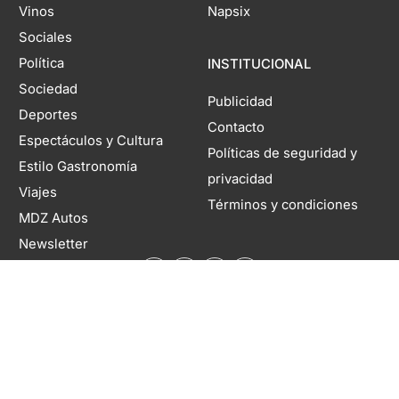
Vinos
Napsix
Sociales
Política
INSTITUCIONAL
Sociedad
Publicidad
Deportes
Contacto
Espectáculos y Cultura
Políticas de seguridad y
Estilo Gastronomía
privacidad
Viajes
Términos y condiciones
MDZ Autos
Newsletter
Domicilio legal: Coronel Rodríguez 1260, Mendoza, Argentina. Director
Editorial Responsable: Rubén Rabanal | Propietario: Territorio Digital S.A. |
Registro DNDA N°11804985 | Nº de Edición 6940 | 08 de agosto de 2026
Copyright 2026 MDZol. Todos los derechos reservados.