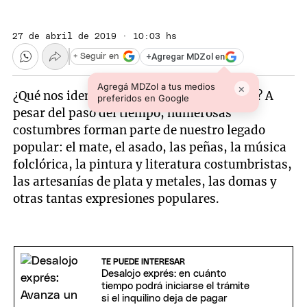
27 de abril de 2019 · 10:03 hs
+
Agregar MDZol en
+ Seguir en
Agregá MDZol a tus medios
×
¿Qué nos identifica como nación argentina? A
preferidos en Google
pesar del paso del tiempo, numerosas
costumbres forman parte de nuestro legado
popular: el mate, el asado, las peñas, la música
folclórica, la pintura y literatura costumbristas,
las artesanías de plata y metales, las domas y
otras tantas expresiones populares.
TE PUEDE INTERESAR
Desalojo exprés: en cuánto
tiempo podrá iniciarse el trámite
si el inquilino deja de pagar