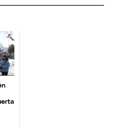
én
uerta