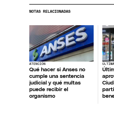
NOTAS RELACIONADAS
ATENCIÓN
ÚLTIM
Qué hacer si Anses no
Últi
cumple una sentencia
apro
judicial y qué multas
Ciud
puede recibir el
part
organismo
bene