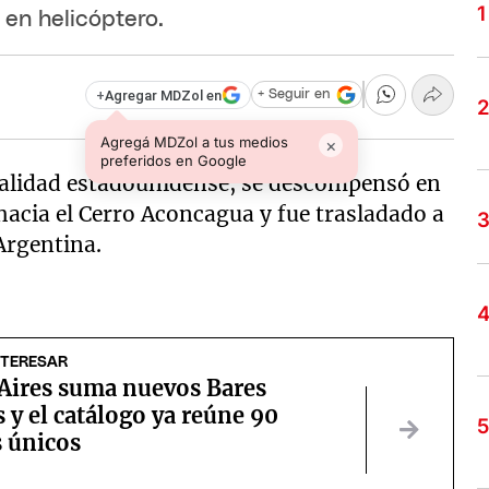
 en helicóptero.
+
Agregar MDZol en
+ Seguir en
Agregá MDZol a tus medios
×
preferidos en Google
nalidad estadounidense, se descompensó en
hacia el Cerro Aconcagua y fue trasladado a
Argentina.
NTERESAR
Aires suma nuevos Bares
 y el catálogo ya reúne 90
s únicos