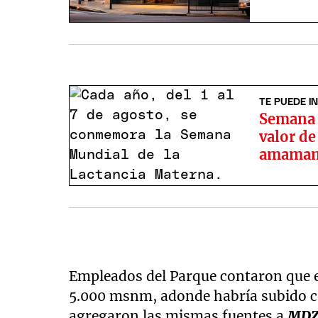
TE PUEDE I
Semana M
valor de
amaman
Empleados del Parque contaron que e
5.000 msnm, adonde habría subido c
agregaron las mismas fuentes a
MD