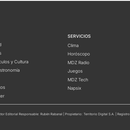
SERVICIOS
d
Clima
s
Horóscopo
ulos y Cultura
MDZ Radio
astronomía
Juegos
MDZ Tech
tos
Napsix
ter
or Editorial Responsable: Rubén Rabanal | Propietario: Territorio Digital S.A. | Regis