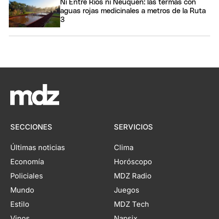
Ni Entre Ríos ni Neuquén: las termas con
aguas rojas medicinales a metros de la Ruta
3
SECCIONES
SERVICIOS
Últimas noticias
Clima
Economía
Horóscopo
Policiales
MDZ Radio
Mundo
Juegos
Estilo
MDZ Tech
Vinos
Napsix