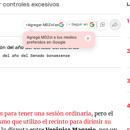
 controles excesivos
L
+
Agregar MDZol en
+ Seguir en
Agregá MDZol a tus medios
×
preferidos en Google
n del año del Senado bonaerense
 para tener una sesión ordinaria
, pero el
smo que utilizo el recinto para dirimir su
e la disputa entre
Verónica Magario
, por un