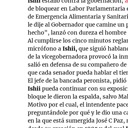
Ishii
estalló contra la gobernación;
a
de bloquear en Labor Parlamentaria e
de Emergencia Alimentaria y Sanitari
le dije al Gobernador que camine un 
hecho", lanzó con dureza el hombre 
Al cumplirse los cinco minutos regl
micrófono a
Ishii,
que siguió hablan
de la vicegobernadora provocó la in
salió en defensa de su compañero de
que cada senador pueda hablar el ti
El jefe de la bancada peronista, pi
Ishii
pueda continuar con su exposic
bloque le dieron la espalda, salvo Ma
Motivo por el cual, el intendente pace
preguntándole por qué y le dio una c
en la que está sumergida José C Paz