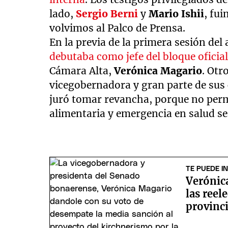
lado,
Sergio Berni
y
Mario Ishii
, fu
volvimos al Palco de Prensa.
En la previa de la primera sesión del
debutaba como jefe del bloque oficiali
Cámara Alta,
Verónica Magario
. Otr
vicegobernadora y gran parte de sus
juró tomar revancha, porque no perm
alimentaria y emergencia en salud se
TE PUEDE I
Verónica
las reel
provinc