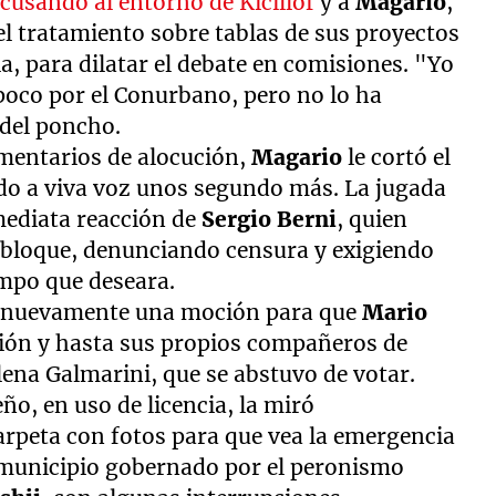
cusando al entorno de Kicillof
y a
Magario
,
l tratamiento sobre tablas de sus proyectos
a, para dilatar el debate en comisiones. "Yo
poco por el Conurbano, pero no lo ha
del poncho.
amentarios de alocución,
Magario
le cortó el
do a viva voz unos segundo más. La jugada
mediata reacción de
Sergio Berni
, quien
 bloque, denunciando censura y exigiendo
empo que deseara.
dió nuevamente una moción para que
Mario
ión y hasta sus propios compañeros de
lena Galmarini, que se abstuvo de votar.
ño, en uso de licencia, la miró
arpeta con fotos para que vea la emergencia
, municipio gobernado por el peronismo