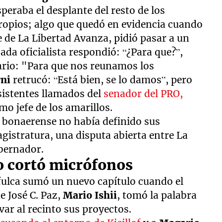
speraba el desplante del resto de los
ropios; algo que quedó en evidencia cuando
e de La Libertad Avanza, pidió pasar a un
ada oficialista respondió: “¿Para que?”,
ario: "Para que nos reunamos los
rni
retrucó: “Está bien, se lo damos”, pero
nsistentes llamados del
senador del PRO,
omo jefe de los amarillos.
o bonaerense no había definido sus
agistratura, una disputa abierta entre La
obernador.
 cortó micrófonos
rifulca sumó un nuevo capítulo cuando el
e José C. Paz,
Mario Ishii
, tomó la palabra
var al recinto sus proyectos.