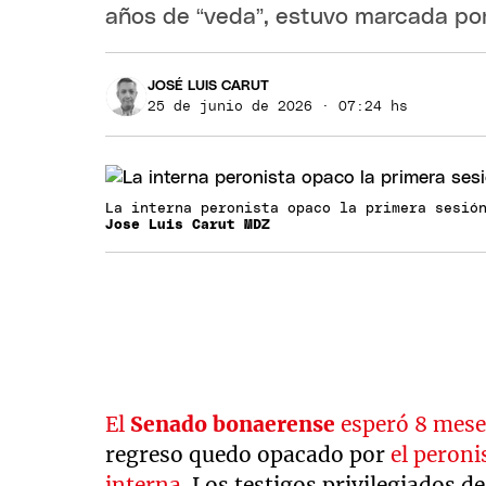
años de “veda”, estuvo marcada por
JOSÉ LUIS CARUT
25 de junio de 2026 · 07:24 hs
La interna peronista opaco la primera sesió
Jose Luis Carut MDZ
El
Senado bonaerense
esperó 8 meses
regreso quedo opacado por
el peroni
interna
. Los testigos privilegiados d