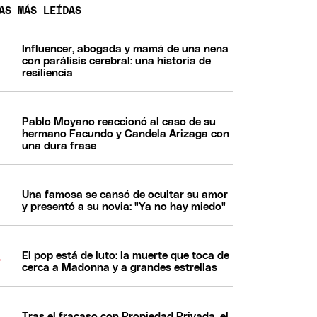
AS MÁS LEÍDAS
Influencer, abogada y mamá de una nena
con parálisis cerebral: una historia de
resiliencia
Pablo Moyano reaccionó al caso de su
hermano Facundo y Candela Arizaga con
una dura frase
Una famosa se cansó de ocultar su amor
y presentó a su novia: "Ya no hay miedo"
El pop está de luto: la muerte que toca de
cerca a Madonna y a grandes estrellas
Tras el fracaso con Propiedad Privada, el