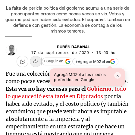
La falta de pericia política del gobierno acumula una serie de
preocupantes errores como pocas veces se vio. Vetos y
guerras podrían haber sido evitados. El superávit también se
defiende con gestión. La economía se contagia de los
mismos temores.
RUBÉN RABANAL
17 de septiembre de 2025 · 18:55 hs
+
Agregar MDZol en
+ Seguir en
Fue una colección de errores autoinflingidos
Agregá MDZol a tus medios
×
preferidos en Google
como pocas veces se vio en la política Argentina.
Esta vez no hay excusas para el
Gobierno
:
todo
lo que sucedió esta tarde en Diputados
podría
haber sido evitado, y el costo político (y también
económico) que puede venir ahora es imputable
absolutamente a la impericia y al
empecinamiento en una estrategia que hace un
tiempo ya está mostrando que no funciona.