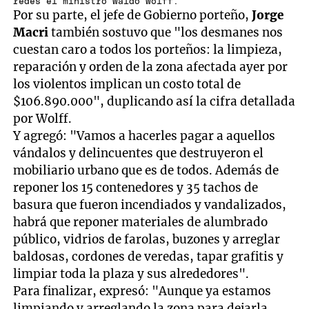
redes el ministro Waldo Wolff.
Por su parte, el jefe de Gobierno porteño,
Jorge
Macri
también sostuvo que "los desmanes nos
cuestan caro a todos los porteños: la limpieza,
reparación y orden de la zona afectada ayer por
los violentos implican un costo total de
$106.890.000", duplicando así la cifra detallada
por Wolff.
Y agregó: "Vamos a hacerles pagar a aquellos
vándalos y delincuentes que destruyeron el
mobiliario urbano que es de todos. Además de
reponer los 15 contenedores y 35 tachos de
basura que fueron incendiados y vandalizados,
habrá que reponer materiales de alumbrado
público, vidrios de farolas, buzones y arreglar
baldosas, cordones de veredas, tapar grafitis y
limpiar toda la plaza y sus alrededores".
Para finalizar, expresó: "Aunque ya estamos
limpiando y arreglando la zona para dejarla